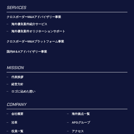
SERVICES
クロスボーダーM&Aアドバイザリー事業
海外優良案件紹介サービス
海外優良案件オリジネーションサポート
クロスボーダーM&Aプラットフォーム事業
国内M＆Aアドバイザリー事業
MISSION
代表挨拶
経営方針
ロゴに込めた想い
COMPANY
会社概要
海外拠点一覧
沿革
AFGグループ
役員一覧
アクセス