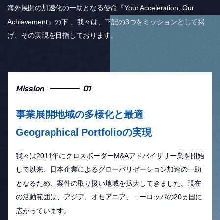
海外展開の加速化の一助となる使命『Your Acceleration, Our
Achievement』の下 、我々は、下記の3つをミッションとして掲
げ、その実現を目指しております。
Mission
01
事業展開地域の多様化と
最適
Geographical Portfolioの実現
我々は2011年にクロスボーダーM&Aアドバイザリー業を開始
して以来、日本企業によるグローバリゼーション加速の一助
となるため、案件の取り扱い地域を拡大してきました。現在
の活動範囲は、アジア、オセアニア、ヨーロッパの20ヵ国に
広がっています。