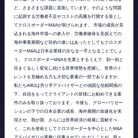
ど、さまざまな課題に直面しています。そのような問題
に起因する労働者不足やコストの高騰を打開する策とし
てクロスボーダーM&Aが挙げられます。 市場の成長が見
込まれる海外市場への参入や、労働者確保を見据えての
海外事業展開など目的の違いはあったとしてもクロスボ
ーダーM&Aは日本企業様の次なる一手となることでしょ
う。 クロスボーダーM&Aを生業とするうえで、刻一刻と
目まぐるしく変化し続ける世界情勢を把握し、世界のト
レンドを見極める力も大切な要素の一部でありますが、
私たちAIBJは売り手アドバイザーとの強固な信頼関係の
下、自信をもってクライアントの皆様にお勧めできる案
件のみを取り扱っております。 今後も、グローバリゼー
ションの下での日本企業の成長、海外展開の加速化を実
現させ、我が国、さらには世界経済の発展に貢献すべ
く、これを使命としてクロスボーダーを中心としたM&A
アドバイザリー業務に従事させていただくことが、我々